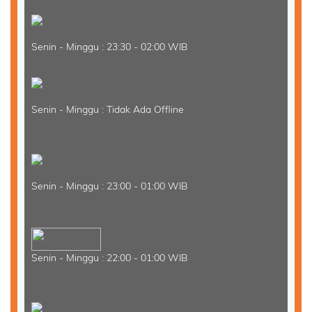
Senin - Minggu : 23:30 - 02:00 WIB
Senin - Minggu : Tidak Ada Offline
Senin - Minggu : 23:00 - 01:00 WIB
Senin - Minggu : 22:00 - 01:00 WIB