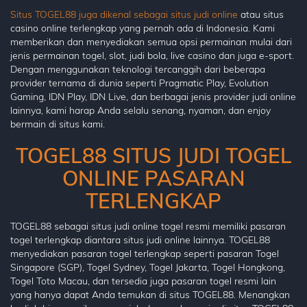
Situs TOGEL88 juga dikenal sebagai situs judi online
atau situs
casino online terlengkap yang pernah ada di Indonesia. Kami
memberikan dan menyediakan semua opsi permainan mulai dari
jenis permainan togel, slot, judi bola, live casino dan juga e-sport.
Dengan menggunakan teknologi tercanggih dari beberapa
provider ternama di dunia seperti Pragmatic Play, Evolution
Gaming, IDN Play, IDN Live, dan berbagai jenis provider judi online
lainnya, kami harap Anda selalu senang, nyaman, dan enjoy
bermain di situs kami.
TOGEL88 SITUS JUDI TOGEL
ONLINE PASARAN
TERLENGKAP
TOGEL88 sebagai situs judi online togel resmi memiliki pasaran
togel terlengkap diantara situs judi online lainnya. TOGEL88
menyediakan pasaran togel terlengkap seperti pasaran Togel
Singapore (SGP), Togel Sydney, Togel Jakarta, Togel Hongkong,
Togel Toto Macau, dan tersedia juga pasaran togel resmi lain
yang hanya dapat Anda temukan di situs TOGEL88. Menangkan